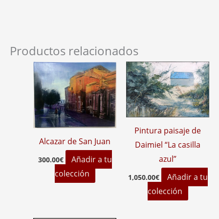
Productos relacionados
Pintura paisaje de
Alcazar de San Juan
Daimiel “La casilla
azul”
Añadir a tu
300.00
€
colección
Añadir a tu
1,050.00
€
colección