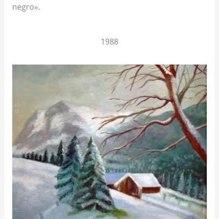
negro».
1988