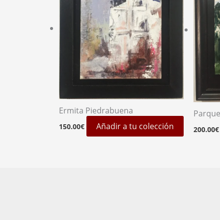
Ermita Piedrabuena
Parque
Añadir a tu colección
150.00
€
200.00
€