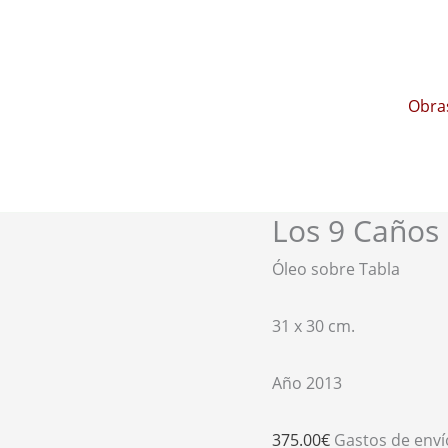
Obra
Los 9 Caños
Los
9
Óleo sobre Tabla
Caños
cantidad
31 x 30 cm.
Año 2013
375.00
€
Gastos de enví