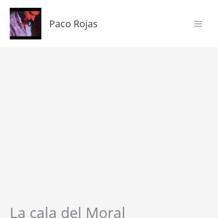
Ir
al
Paco Rojas
contenido
La
cala
del
Moral
cantidad
La cala del Moral