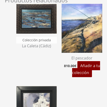
Productos relacionados
La Caleta (Cádiz)
El pescador
Añadir a tu
810.00
€
colección