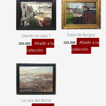
Patio de Burgos
Desde mi casa 1
Añadir a tu
225.00
€
Añadir a tu
250.00
€
colección
colección
La cala del Moral