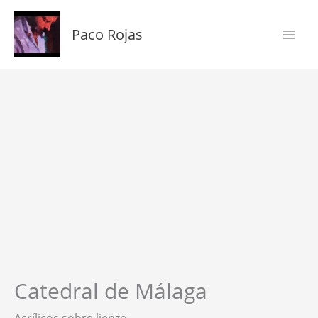
Ir
al
Paco Rojas
contenido
Catedral
de
Málaga
cantidad
Catedral de Málaga